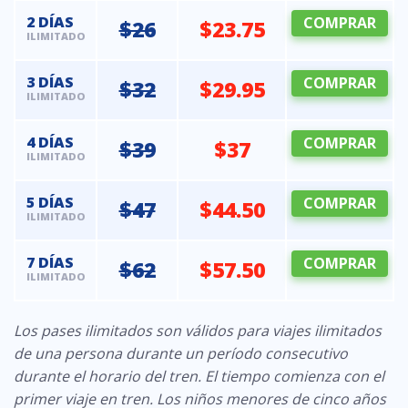
2 DÍAS
COMPRAR
$26
$23.75
ILIMITADO
3 DÍAS
COMPRAR
$32
$29.95
ILIMITADO
4 DÍAS
COMPRAR
$39
$37
ILIMITADO
5 DÍAS
COMPRAR
$47
$44.50
ILIMITADO
7 DÍAS
COMPRAR
$62
$57.50
ILIMITADO
Los pases ilimitados son válidos para viajes ilimitados
de una persona durante un período consecutivo
durante el horario del tren.
El tiempo comienza con el
primer viaje en tren.
Los niños menores de cinco años